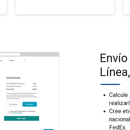
Envío
Línea
Calcule
realizarl
Cree et
naciona
FedEx.