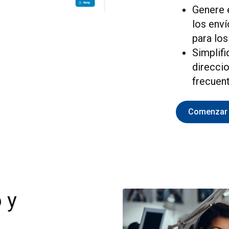
Genere e
los env
para los
Simplifi
direcci
frecuen
Comenzar
 y