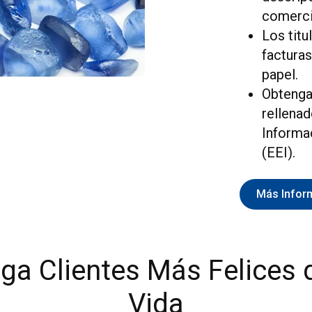
comerci
Los titu
facturas
papel.
Obtenga
rellena
Informa
(EEI).
Más Infor
ga Clientes Más Felices 
Vida