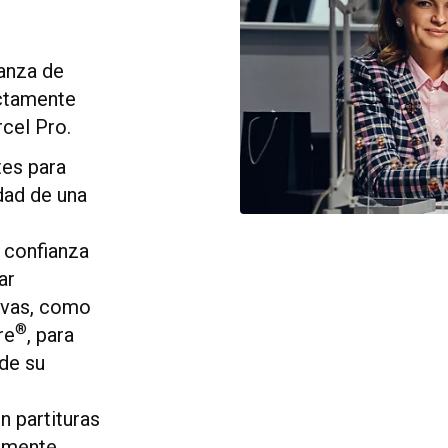
anza de
ctamente
cel Pro.
tes para
dad de una
 confianza
ar
tivas, como
®
re
, para
 de su
n partituras
lmente,