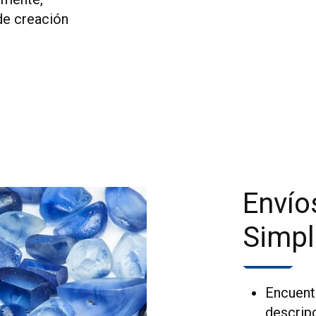
de creación
Envío
Simpl
Encuentr
descrip