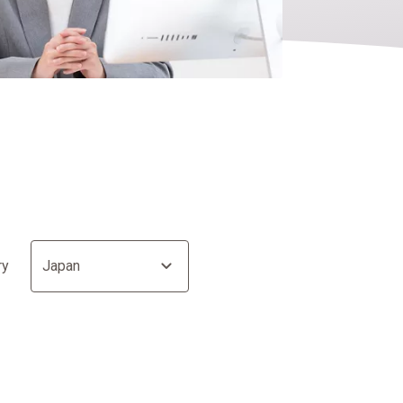
Japan
ry