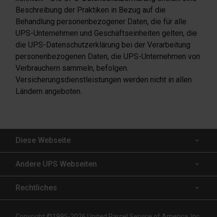
Beschreibung der Praktiken in Bezug auf die
Behandlung personenbezogener Daten, die für alle
UPS-Unternehmen und Geschäftseinheiten gelten, die
die UPS-Datenschutzerklärung bei der Verarbeitung
personenbezogenen Daten, die UPS-Unternehmen von
Verbrauchern sammeln, befolgen.
Versicherungsdienstleistungen werden nicht in allen
Ländern angeboten.
Diese Webseite
Versicherter Versand
Andere UPS Webseiten
Wer unsere Dienstleistung nutzt
UPS Capital
Rechtliches
Versandtechnologie
InsureShield
Nutzungsbedingungen der Webseite
Copyright ©1995-2026 United Parcel Service of America, Inc.