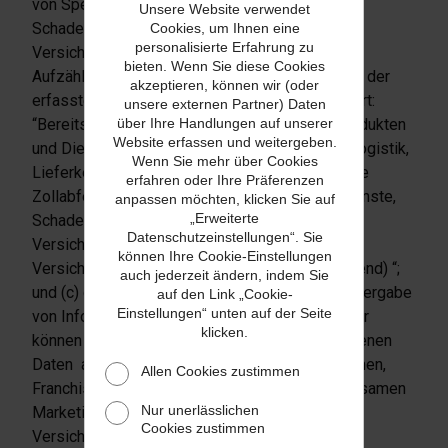
von Spediteur, Schadenregulierung,
Unsere Website verwendet
Schadenregulierung, Finanz- und
Cookies, um Ihnen eine
personalisierte Erfahrung zu
Versicherungsdienstleistungen“; (b) Der zweite
bieten. Wenn Sie diese Cookies
Aufzählungspunkt des Abschnitts “Verwendung der
akzeptieren, können wir (oder
erfassten Informationen” wird wie folgt geändert:
unsere externen Partner) Daten
“Bereitstellung der von Ihnen gewünschten Produkten
über Ihre Handlungen auf unserer
Website erfassen und weitergeben.
und Dienstleistungen, die Sie anfordern (z. B. Logistik,
Wenn Sie mehr über Cookies
Lieferkettenmanagement, Zollabfertigung sowie
erfahren oder Ihre Präferenzen
Zollabfertigungsdienstleistungen, Spediteurdienste,
anpassen möchten, klicken Sie auf
„Erweiterte
Schadenregulierung, Verwaltung von
Datenschutzeinstellungen“. Sie
Versicherungsansprüchen, sowie Finanz- und
können Ihre Cookie-Einstellungen
Versicherungsdienstleistungen, soweit zutreffend) “;
auch jederzeit ändern, indem Sie
und (c) der zweite Absatz des Abschnitts “Weitergabe
auf den Link „Cookie-
Einstellungen“ unten auf der Seite
von Informationen ” wird wie folgt geändert: “Wir
klicken.
können die von uns erhaltenen personenbezogenen
Daten auch an unseren verbundenen Unternehmen,
Allen Cookies zustimmen
Franchisenehmer, Wiederverkäufer und gemeinsamen
Nur unerlässlichen
Marketingpartner sowie an Verwalter von
Cookies zustimmen
Versicherungsansprüchen, Schadenregulierer,