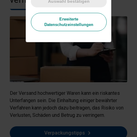
Auswahl bestätigen
Erweiterte
Datenschutzeinstellungen
Der Versand hochwertiger Waren kann ein riskantes
Unterfangen sein. Die Einhaltung einiger bewährter
Verfahren kann jedoch dazu beitragen, das Risiko von
Verlusten, Schäden und Betrug zu verringern.
Verpackungstipps