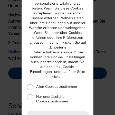
personalisierte Erfahrung zu
Unterlagen.
bieten. Wenn Sie diese Cookies
akzeptieren, können wir (oder
Nachweise wie Quittungen, Rechnungen und
unsere externen Partner) Daten
Auftragsbestätigungen sind dabei hilfreich. Fügen Sie
über Ihre Handlungen auf unserer
Ihren Schadenforderungen Fotos von etwaigen
Website erfassen und weitergeben.
Wenn Sie mehr über Cookies
Schäden bei.
erfahren oder Ihre Präferenzen
3.
Reichen Sie Ihre Schadenforderung ein.
anpassen möchten, klicken Sie auf
„Erweiterte
Mailen
Sie uns Ihre Schadenforderung und unser Team
Datenschutzeinstellungen“. Sie
können Ihre Cookie-Einstellungen
wird sich an die Arbeit machen!
auch jederzeit ändern, indem Sie
auf den Link „Cookie-
Einstellungen“ unten auf der Seite
Schadenforderung einreichen
klicken.
Allen Cookies zustimmen
Nur unerlässlichen
Cookies zustimmen
Schäden und Verluste
verhindern