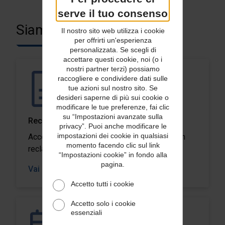
serve il tuo consenso
Siamo qui per aiutarti
Il nostro sito web utilizza i cookie
per offrirti un'esperienza
personalizzata. Se scegli di
accettare questi cookie, noi (o i
nostri partner terzi) possiamo
raccogliere e condividere dati sulle
tue azioni sul nostro sito. Se
desideri saperne di più sui cookie o
modificare le tue preferenze, fai clic
su “Impostazioni avanzate sulla
Reclami
privacy”. Puoi anche modificare le
impostazioni dei cookie in qualsiasi
Accedi alle risorse che ti aiutano a gestire un
momento facendo clic sul link
reclamo.
“Impostazioni cookie” in fondo alla
pagina.
Vai a Reclami
Accetto tutti i cookie
Accetto solo i cookie
essenziali