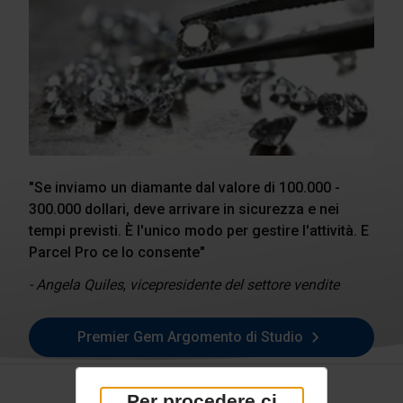
"Se inviamo un diamante dal valore di 100.000 -
300.000 dollari, deve arrivare in sicurezza e nei
tempi previsti. È l'unico modo per gestire l'attività. E
Parcel Pro ce lo consente"
- Angela Quiles
,
vicepresidente del settore vendite
Premier Gem Argomento di Studio
Per procedere ci