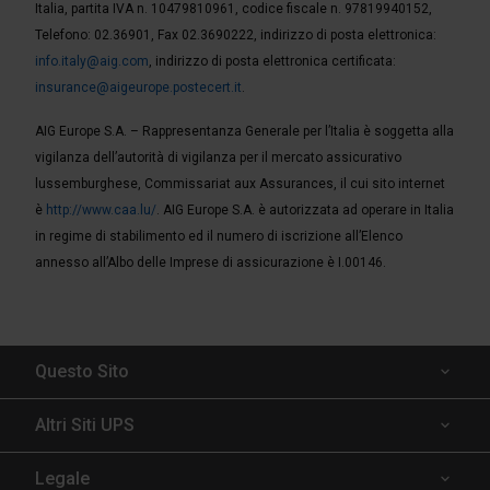
Italia, partita IVA n. 10479810961, codice fiscale n. 97819940152,
Telefono: 02.36901, Fax 02.3690222, indirizzo di posta elettronica:
info.italy@aig.com
, indirizzo di posta elettronica certificata:
insurance@aigeurope.postecert.it
.
AIG Europe S.A. – Rappresentanza Generale per l’Italia è soggetta alla
vigilanza dell’autorità di vigilanza per il mercato assicurativo
lussemburghese, Commissariat aux Assurances, il cui sito internet
è
http://www.caa.lu/
. AIG Europe S.A. è autorizzata ad operare in Italia
in regime di stabilimento ed il numero di iscrizione all’Elenco
annesso all’Albo delle Imprese di assicurazione è I.00146.
Questo Sito
Spedizioni assicurate
Altri Siti UPS
Chi serviamo
UPS Capital
Legale