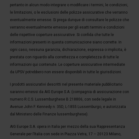
pertanto in alcun modo integrare o modificare i termini, le condizioni,
le limitazioni, o le esclusioni delle polizze assicurative che verranno
eventualmente emesse. Si prega dunque di consultare le polizze che
verranno eventualmente emesse per gli esatti termini e condizioni
delle rispettive coperture assicurative. Si confida che tutte le
informazioni presenti in questa comunicazione siano corrette. In
ogni caso, nessuna garanzia, dichiarazione, espressa o implicita, è
prestata con riguardo alla correttezza e completezza di tutte le
informazioni qui contenute. Le coperture assicurative intermediate
da UPSV potrebbero non essere disponibili in tutte le giurisdizioni.
I prodotti assicurativi descritti nel presente materiale pubblicitario
saranno emessi da AIG Europe S.A. (compagnia di assicurazione con
numero R.C.S. Lussemburghese B 218806, con sede legale in
Avenue John F. Kennedy n. 35D, L-1855 Lussemburgo, e autorizzata
dal Ministero delle Finanze lussemburghese).
AIG Europe S.A. opera in Italia per mezzo della sua Rappresentanza
Generale per l’Italia con sede in Piazza Vetra, 17 – 20123 Milano,