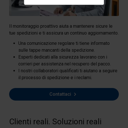
Il monitoraggio proattivo aiuta a mantenere sicure le
tue spedizioni e ti assicura un continuo aggiornamento.
Una comunicazione regolare ti tiene informato
sulle tappe mancanti della spedizione.
Esperti dedicati alla sicurezza lavorano con i
corrieri per assistenza nel recupero del pacco.
I nostri collaboratori qualificati ti aiutano a seguire
il processo di spedizione e i reclami.
Contattaci
Clienti reali. Soluzioni reali