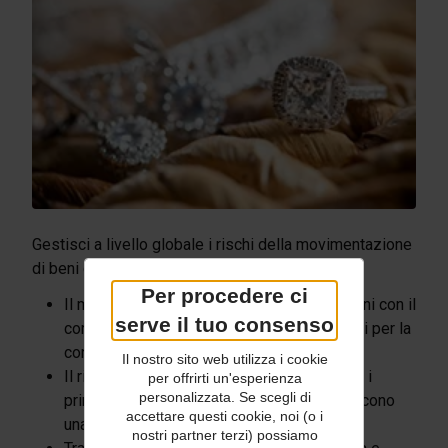
Gestisci a livello globale i rischi della movimentazione
di beni di lusso.
Per procedere ci
Il monitoraggio del pacco e le comunicazioni con il
serve il tuo consenso
corriere riducono al minimo i ritardi e i rischi per la
consegna.
Il nostro sito web utilizza i cookie
Il ritiro e la consegna sicuri e protetti verso i
per offrirti un'esperienza
personalizzata. Se scegli di
1
principali mercati della gioielleria
garantiscono
accettare questi cookie, noi (o i
una maggiore sicurezza.
nostri partner terzi) possiamo