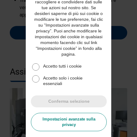
Trasporto assicurato fino a 100.000 USD da e
raccogliere e condividere dati sulle
verso paesi e territori selezionati, con pre-
tue azioni sul nostro sito. Se
desideri saperne di più sui cookie o
approvazione.
modificare le tue preferenze, fai clic
su “Impostazioni avanzate sulla
privacy”. Puoi anche modificare le
Richiedi un preventivo
impostazioni dei cookie in qualsiasi
momento facendo clic sul link
“Impostazioni cookie” in fondo alla
pagina.
Accetto tutti i cookie
Assistenza preferenziale
Accetto solo i cookie
essenziali
Conferma selezione
Impostazioni avanzate sulla
privacy